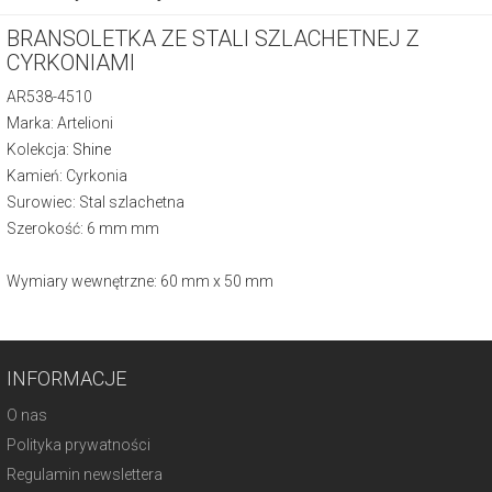
BRANSOLETKA ZE STALI SZLACHETNEJ Z
CYRKONIAMI
AR538-4510
Marka: Artelioni
Kolekcja:
Shine
Kamień: Cyrkonia
Surowiec: Stal szlachetna
Szerokość: 6 mm mm
Wymiary wewnętrzne: 60 mm x 50 mm
INFORMACJE
O nas
Polityka prywatności
Regulamin newslettera