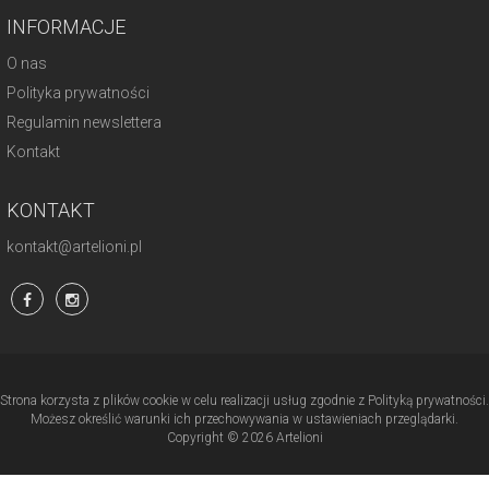
INFORMACJE
O nas
Polityka prywatności
Regulamin newslettera
Kontakt
KONTAKT
kontakt@artelioni.pl
Strona korzysta z plików cookie w celu realizacji usług zgodnie z Polityką prywatności.
Możesz określić warunki ich przechowywania w ustawieniach przeglądarki.
Copyright © 2026 Artelioni