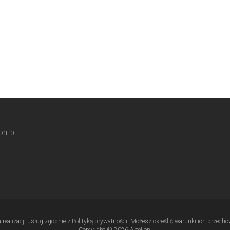
ni.pl
u realizacji usług zgodnie z Polityką prywatności. Możesz określić warunki ich przec