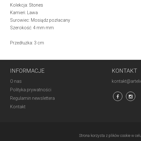
Kolekcja:
Stones
Kamień: Lawa
Surowiec: Mosiądz pozłacany
Szerokość: 4 mm mm
Przedłużka: 3 cm
INFORMACJE
KONTAKT
O nas
kontakt@artelio
Polityka prywatności
Regulamin newslettera
Kontakt
Strona korzysta z plików cookie w cel