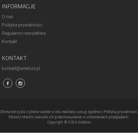
INFORMACJE
O nas
Polityka prywatności
Regulamin newslettera
Kontakt
KONTAKT
kontakt@artelioni.pl
Strona korzysta z plików cookie w celu realizacji usług zgodnie z Polityką prywatności.
Możesz określić warunki ich przechowywania w ustawieniach przeglądarki.
Copyright © 2026 Artelioni