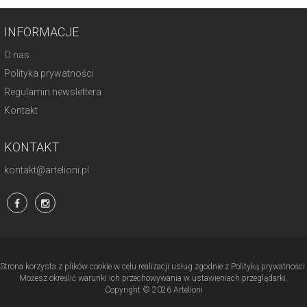
INFORMACJE
O nas
Polityka prywatności
Regulamin newslettera
Kontakt
KONTAKT
kontakt@artelioni.pl
Strona korzysta z plików cookie w celu realizacji usług zgodnie z Polityką prywatności.
Możesz określić warunki ich przechowywania w ustawieniach przeglądarki.
Copyright © 2026 Artelioni