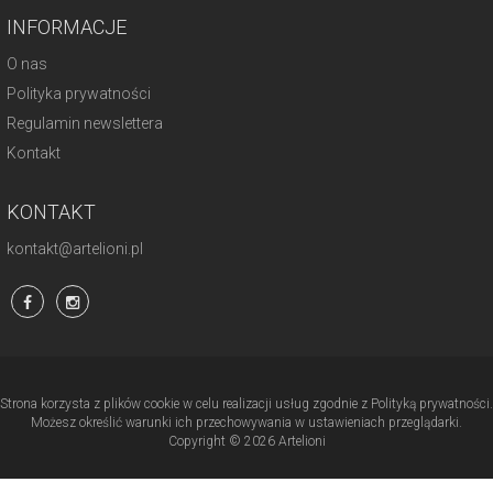
INFORMACJE
O nas
Polityka prywatności
Regulamin newslettera
Kontakt
KONTAKT
kontakt@artelioni.pl
Strona korzysta z plików cookie w celu realizacji usług zgodnie z Polityką prywatności.
Możesz określić warunki ich przechowywania w ustawieniach przeglądarki.
Copyright © 2026 Artelioni