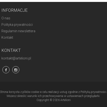
INFORMACJE
O nas
Polityka prywatności
Regulamin newslettera
Kontakt
KONTAKT
kontakt@artelioni.pl
Strona korzysta z plików cookie w celu realizacji usług zgodnie z Polityką prywatności.
Możesz określić warunki ich przechowywania w ustawieniach przeglądarki.
Copyright © 2026 Artelioni