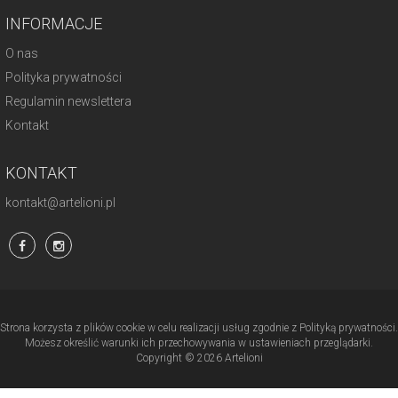
INFORMACJE
O nas
Polityka prywatności
Regulamin newslettera
Kontakt
KONTAKT
kontakt@artelioni.pl
Strona korzysta z plików cookie w celu realizacji usług zgodnie z Polityką prywatności.
Możesz określić warunki ich przechowywania w ustawieniach przeglądarki.
Copyright © 2026 Artelioni