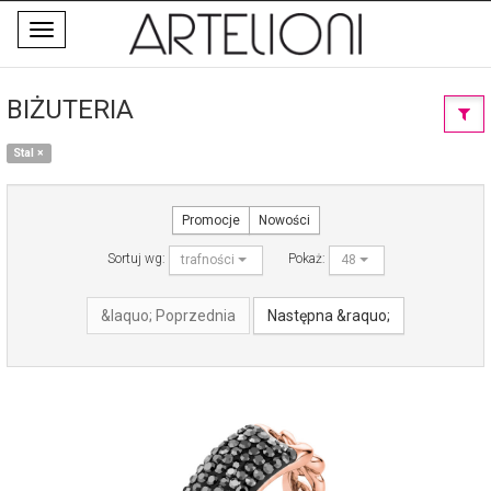
Toggle
navigation
BIŻUTERIA
Stal
×
Promocje
Nowości
Sortuj wg:
Pokaż:
trafności
48
&laquo; Poprzednia
Następna &raquo;