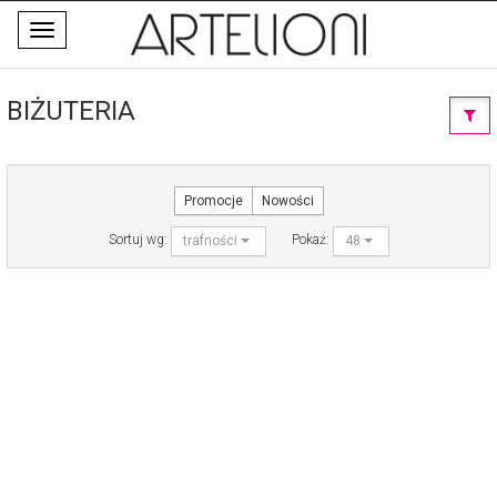
Toggle
navigation
BIŻUTERIA
Promocje
Nowości
Sortuj wg:
Pokaż:
trafności
48