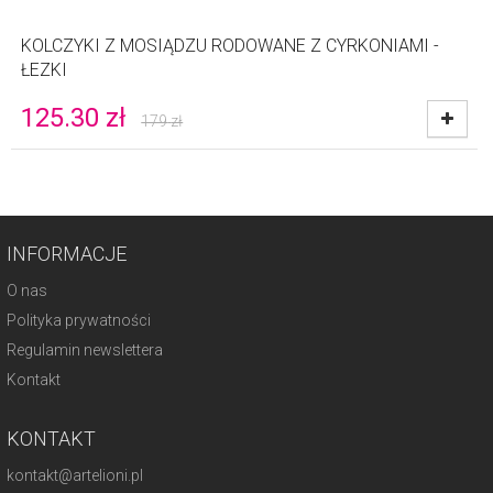
KOLCZYKI Z MOSIĄDZU RODOWANE Z CYRKONIAMI -
ŁEZKI
125.30
zł
179
zł
INFORMACJE
O nas
Polityka prywatności
Regulamin newslettera
Kontakt
KONTAKT
kontakt@artelioni.pl