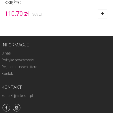
KSIĘŻYC
110.70
zł
369
zł
INFORMACJE
O nas
Polityka prywatności
Regulamin newslettera
Kontakt
KONTAKT
kontakt@artelioni.pl