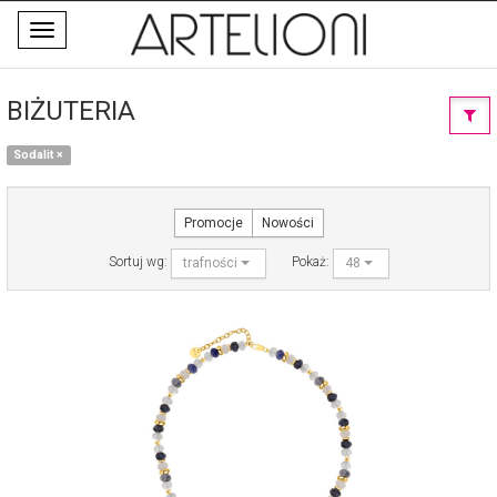
Toggle
navigation
BIŻUTERIA
Sodalit
×
Promocje
Nowości
Sortuj wg:
Pokaż:
trafności
48