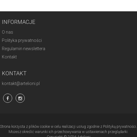
INFORMACJE
O nas
Polityka prywatności
Regulamin newslettera
Kontakt
KONTAKT
kontakt@artelioni.pl
Strona korzysta z plików cookie w celu realizacji usług zgodnie z Polityką prywatności.
Możesz określić warunki ich przechowywania w ustawieniach przeglądarki.
Copyright © 2026 Artelioni