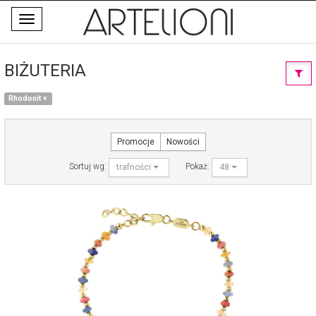
Toggle
navigation
BIŻUTERIA
Rhodonit
×
Promocje
Nowości
Sortuj wg:
Pokaż:
trafności
48