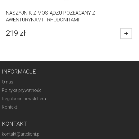
NASZYJNIK Z MOSIĄDZU POZŁACANY Z
AWENTURYNAMI I RHODONITAMI
219
zł
INFORMACJE
O nas
Polityka prywatności
Regulamin newslettera
Kontakt
KONTAKT
kontakt@artelioni.pl