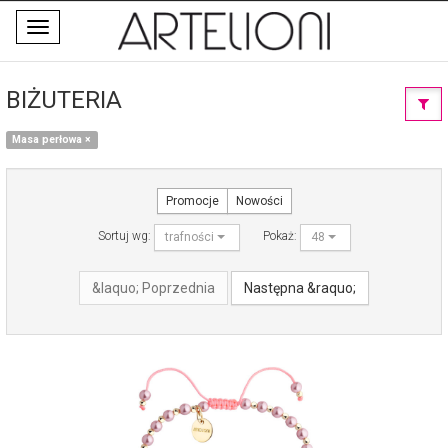
Toggle
navigation
BIŻUTERIA
Masa perłowa
×
Promocje
Nowości
Sortuj wg:
Pokaż:
trafności
48
&laquo; Poprzednia
Następna &raquo;