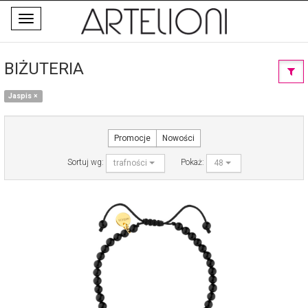
Toggle
navigation
BIŻUTERIA
Jaspis
×
Promocje
Nowości
Sortuj wg:
Pokaż:
trafności
48