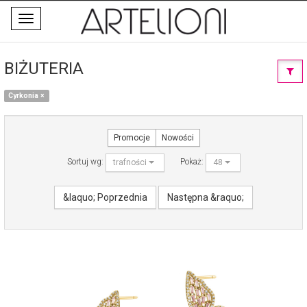
Toggle
navigation
BIŻUTERIA
Cyrkonia
×
Promocje
Nowości
Sortuj wg:
Pokaż:
trafności
48
&laquo; Poprzednia
Następna &raquo;