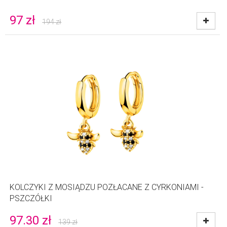
97
zł
194
zł
KOLCZYKI Z MOSIĄDZU POZŁACANE Z CYRKONIAMI -
PSZCZÓŁKI
97.30
zł
139
zł