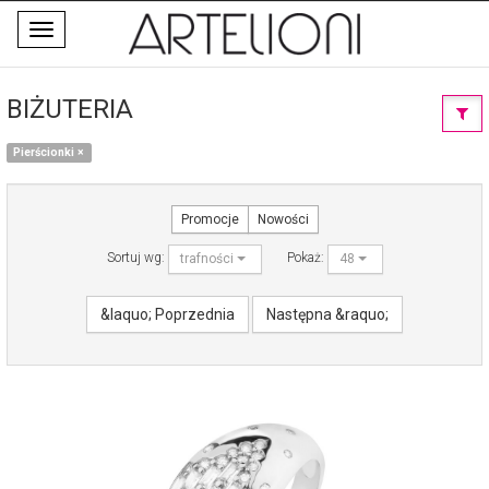
Toggle
navigation
BIŻUTERIA
Pierścionki
×
Promocje
Nowości
Sortuj wg:
Pokaż:
trafności
48
&laquo; Poprzednia
Następna &raquo;