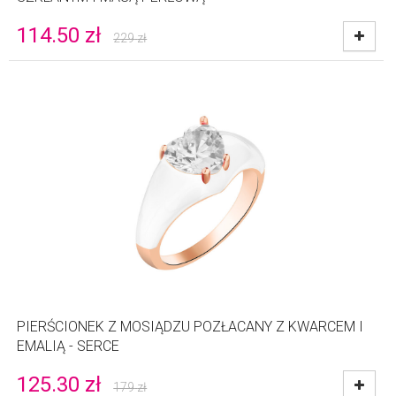
114.50
zł
229
zł
PIERŚCIONEK Z MOSIĄDZU POZŁACANY Z KWARCEM I
EMALIĄ - SERCE
125.30
zł
179
zł