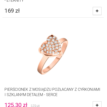
- ETERNITY
169
zł
PIERŚCIONEK Z MOSIĄDZU POZŁACANY Z CYRKONIAMI
I SZKLANYM DETALEM - SERCE
125.30
zł
179
zł