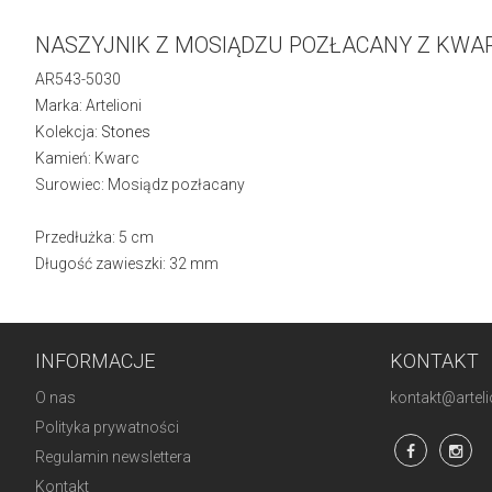
NASZYJNIK Z MOSIĄDZU POZŁACANY Z KWA
AR543-5030
Marka: Artelioni
Kolekcja:
Stones
Kamień: Kwarc
Surowiec: Mosiądz pozłacany
Przedłużka: 5 cm
Długość zawieszki: 32 mm
INFORMACJE
KONTAKT
O nas
kontakt@artelio
Polityka prywatności
Regulamin newslettera
Kontakt