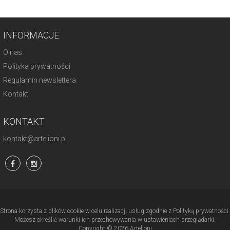
INFORMACJE
O nas
Polityka prywatności
Regulamin newslettera
Kontakt
KONTAKT
kontakt@artelioni.pl
Strona korzysta z plików cookie w celu realizacji usług zgodnie z Polityką prywatności.
Możesz określić warunki ich przechowywania w ustawieniach przeglądarki.
Copyright © 2026 Artelioni