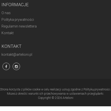
INFORMACJE
O nas
Polityka prywatności
Regulamin newslettera
Kontakt
KONTAKT
kontakt@artelioni.pl
Strona korzysta z plików cookie w celu realizacji usług zgodnie z Polityką prywatności.
Możesz określić warunki ich przechowywania w ustawieniach przeglądarki.
Copyright © 2026 Artelioni