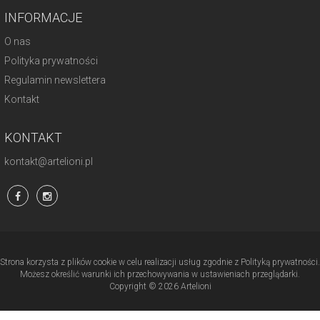
INFORMACJE
O nas
Polityka prywatności
Regulamin newslettera
Kontakt
KONTAKT
kontakt@artelioni.pl
Strona korzysta z plików cookie w celu realizacji usług zgodnie z Polityką prywatności.
Możesz określić warunki ich przechowywania w ustawieniach przeglądarki.
Copyright © 2026 Artelioni