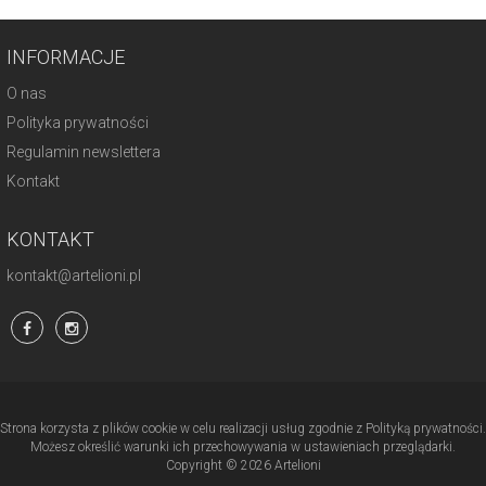
INFORMACJE
O nas
Polityka prywatności
Regulamin newslettera
Kontakt
KONTAKT
kontakt@artelioni.pl
Strona korzysta z plików cookie w celu realizacji usług zgodnie z Polityką prywatności.
Możesz określić warunki ich przechowywania w ustawieniach przeglądarki.
Copyright © 2026 Artelioni