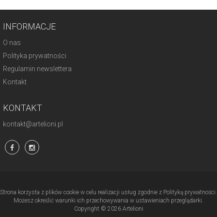
INFORMACJE
O nas
Polityka prywatności
Regulamin newslettera
Kontakt
KONTAKT
kontakt@artelioni.pl
Strona korzysta z plików cookie w celu realizacji usług zgodnie z Polityką prywatności.
Możesz określić warunki ich przechowywania w ustawieniach przeglądarki.
Copyright © 2026 Artelioni